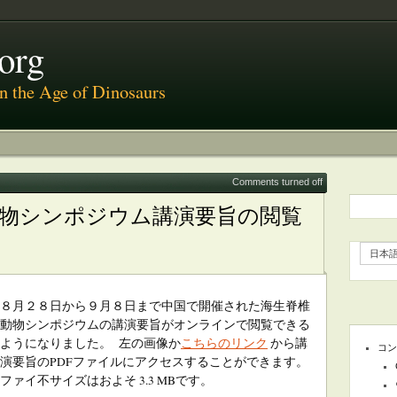
org
 in the Age of Dinosaurs
Comments turned off
動物シンポジウム講演要旨の閲覧
日本
８月２８日から９月８日まで中国で開催された海生脊椎
動物シンポジウムの講演要旨がオンラインで閲覧できる
ようになりました。 左の画像か
こちらのリンク
から講
コン
演要旨のPDFファイルにアクセスすることができます。
ファイ不サイズはおよそ 3.3 MBです。