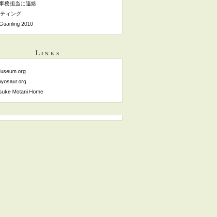
事務担当に連絡
ティング
Guanling 2010
Links
useum.org
hyosaur.org
suke Motani Home