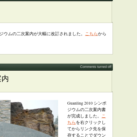
ジウムの二次案内が大幅に改訂されました。
こちら
から
Comments turned off
次案内
Guanling 2010 シンポ
ジウムの二次案内書
が完成しました。
こ
ちら
を右クリックし
てからリンク先を保
存することでダウン