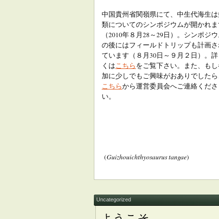
中国貴州省関嶺県にて、中生代海生は
類についてのシンポジウムが開かれま
（2010年８月28～29日）。シンポジ
の後にはフィールドトリップも計画さ
ています（８月30日～９月２日）。詳
くは
こちら
をご覧下さい。また、もし
加に少しでもご興味がおありでしたら
こちら
から運営委員会へご連絡くださ
い。
Guizhouichthyosaurus tangae
(
)
Uncategorized
ようこそ