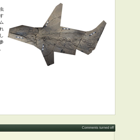
虫
す
ウム
れ
し
参
、
Comments turned off