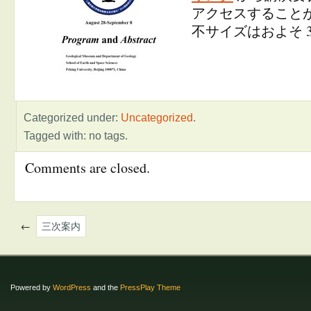
アクセスすること
不サイズはおよそ 3
Categorized under:
Uncategorized
.
Tagged with: no tags.
Comments are closed.
←
三次案内
Powered by
WordPress
and the
PressPlay Theme